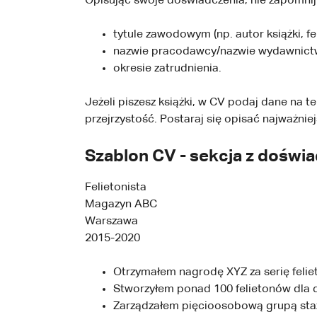
Opisując swoje doświadczenia, nie zapomni
tytule zawodowym (np. autor książki, fel
nazwie pracodawcy/nazwie wydawnic
okresie zatrudnienia.
Jeżeli piszesz książki, w CV podaj dane na 
przejrzystość. Postaraj się opisać najważni
Szablon CV - sekcja z doś
Felietonista
Magazyn ABC
Warszawa
2015-2020
Otrzymałem nagrodę XYZ za serię felie
Stworzyłem ponad 100 felietonów dla dz
Zarządzałem pięcioosobową grupą sta