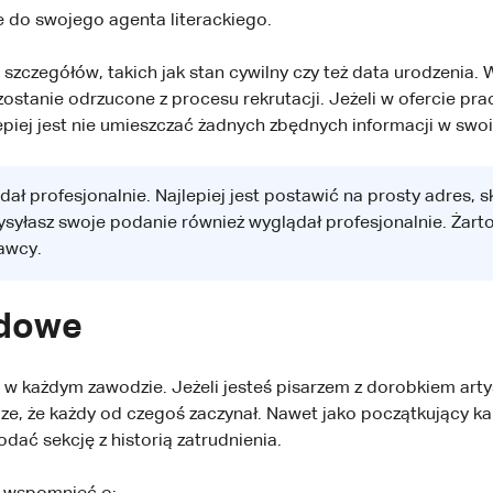
do swojego agenta literackiego.
szczegółów, takich jak stan cywilny czy też data urodzenia.
stanie odrzucone z procesu rekrutacji. Jeżeli w ofercie prac
iej jest nie umieszczać żadnych zbędnych informacji w swo
ał profesjonalnie. Najlepiej jest postawić na prosty adres, s
wysyłasz swoje podanie również wyglądał profesjonalnie. Żart
awcy.
odowe
 każdym zawodzie. Jeżeli jesteś pisarzem z dorobkiem artys
e, że każdy od czegoś zaczynał. Nawet jako początkujący k
dać sekcję z historią zatrudnienia.