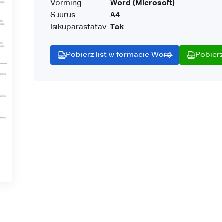
Vorming :
Word (Microsoft)
Suurus :
A4
Isikupärastatav :
Tak
Pobierz list w formacie Word
Pobierz