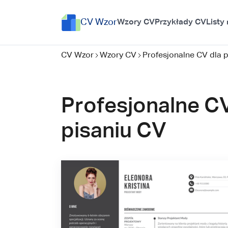
CV Wzor
Wzory CV
Przykłady CV
Listy
CV Wzor
Wzory CV
Profesjonalne CV dla 
Profesjonalne CV
pisaniu CV