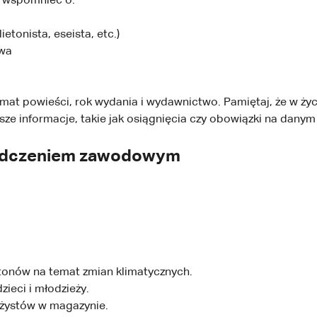
j wspomnieć o:
ietonista, eseista, etc.)
twa
temat powieści, rok wydania i wydawnictwo. Pamiętaj, że w ż
ejsze informacje, takie jak osiągnięcia czy obowiązki na dan
wiadczeniem zawodowym
tonów na temat zmian klimatycznych.
ieci i młodzieży.
żystów w magazynie.