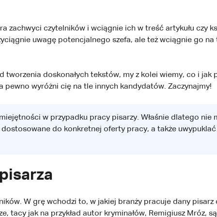
a zachwyci czytelników i wciągnie ich w treść artykułu czy ks
przyciągnie uwagę potencjalnego szefa, ale też wciągnie go n
ą od tworzenia doskonałych tekstów, my z kolei wiemy, co i j
 pewno wyróżni cię na tle innych kandydatów. Zaczynajmy!
miejętności w przypadku pracy pisarzy. Właśnie dlatego nie
 dostosowane do konkretnej oferty pracy, a także uwypuklać t
pisarza
ników. W grę wchodzi to, w jakiej branży pracuje dany pisarz
rze, tacy jak na przykład autor kryminałów, Remigiusz Mróz, są