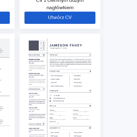
CV z ciemnym dużym
nagłówkiem
Utwórz CV