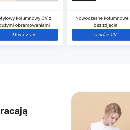
Stylowy kolumnowy CV z
Nowoczesne kolumnowe
dużymi obramowaniami
bez zdjęcia
Utwórz CV
Utwórz CV
racają