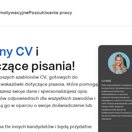
 motywacyjne
Poszukiwania pracy
ony CV
i
zące pisania!
lepszych szablonów CV, gotowych do
ci wskazówki dotyczące pisania, które pomogą
szesz swoje dane i spersonalizujesz opis.
tów odpowiednich dla wszystkich zawodów i
suj go w oparciu o swoje doświadczenie lub
a tle innych kandydatów i będą przydatne