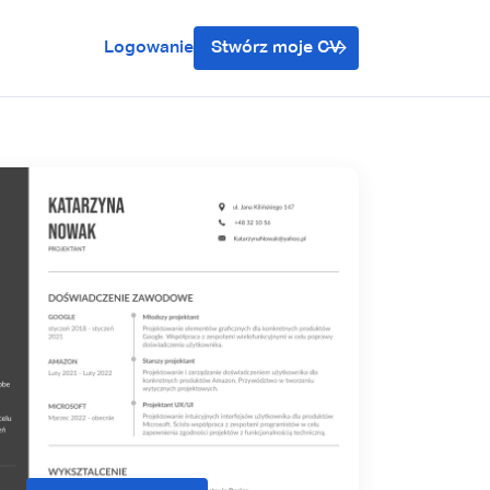
Logowanie
Stwórz moje CV