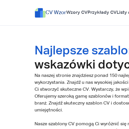
CV Wzor
Wzory CV
Przykłady CV
Listy
Najlepsze szabl
wskazówki dotyc
Na naszej stronie znajdziesz ponad 150 naj
wykorzystania. Znajdź u nas wysokiej jakoś
Ci stworzyć skuteczne CV. Wystarczy, że wpi
Oferujemy szeroką gamę szablonów i forma
branż. Znajdź skuteczny szablon CV i dosto
umiejętności.
Nasze szablony CV pomogą Ci wyróżnić się n