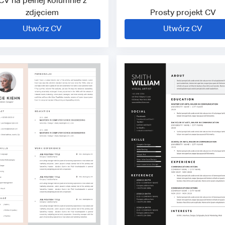
CV na pełnej kolumnie z
zdjęciem
Prosty projekt CV
Utwórz CV
Utwórz CV