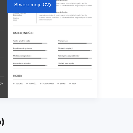
Stwórz moje CV
)