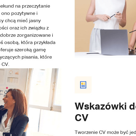
sekund na przeczytanie
o ono pozytywne i
cy chcą mieć jasny
ci oraz ich związku z
e dobrze zorganizowane i
eś osobą, która przykłada
oferuje szeroką gamę
czących pisania, które
 CV.
Wskazówki d
CV
Tworzenie CV może być jedn