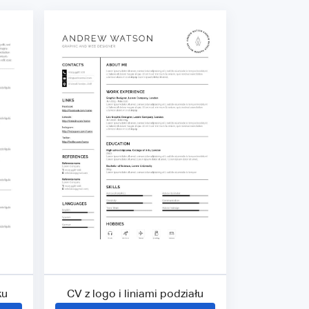
ku
CV z logo i liniami podziału