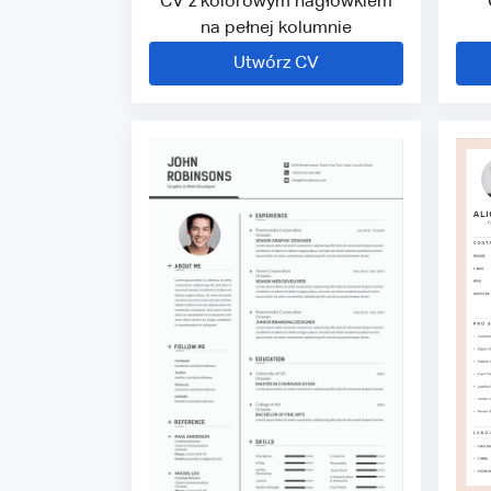
CV z kolorowym nagłówkiem
na pełnej kolumnie
Utwórz CV