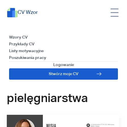
CV Wzor
CV
Wzory
Przewodnik po pisaniu CV –
Wzor
Wzory CV
CV
studentka pielęgniarstwa
Przykłady CV
Listy motywacyjne
Przewodnik po
Poszukiwania pracy
Logowanie
pisaniu CV –
Stwórz moje CV
studentka
pielęgniarstwa