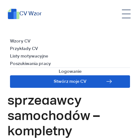
CV Wzor
Jak napisać skuteczne CV sprzedawcy
CV
Wzory
Wzory CV
samochodów – kompletny przewodnik
Wzor
CV
Przykłady CV
tworzenia CV
Listy motywacyjne
Poszukiwania pracy
Jak napisać
Logowanie
skuteczne CV
Stwórz moje CV
sprzedawcy
samochodów –
kompletny