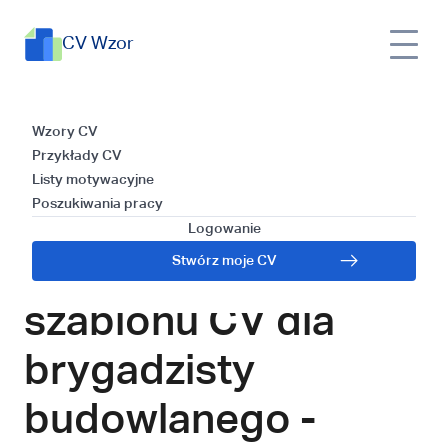
CV Wzor
Tworzenie efektywnego szablonu CV
CV
Wzory
Wzory CV
dla brygadzisty budowlanego -
Wzor
CV
Przykłady CV
poradnik krok po kroku
Listy motywacyjne
Poszukiwania pracy
Tworzenie
Logowanie
efektywnego
Stwórz moje CV
szablonu CV dla
brygadzisty
budowlanego -