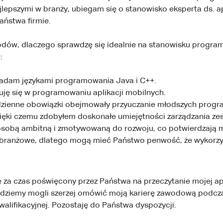
lepszymi w branży, ubiegam się o stanowisko eksperta ds. ap
aństwa firmie.
odów, dlaczego sprawdzę się idealnie na stanowisku program
:
ładam językami programowania Java i C++.
uję się w programowaniu aplikacji mobilnych.
zienne obowiązki obejmowały przyuczanie młodszych progr
zięki czemu zdobyłem doskonałe umiejętności zarządzania ze
sobą ambitną i zmotywowaną do rozwoju, co potwierdzają m
branżowe, dlatego mogą mieć Państwo penwość, że wykorz
ę za czas poświęcony przez Państwa na przeczytanie mojej ap
będziemy mogli szerzej omówić moją karierę zawodową podcz
alifikacyjnej. Pozostaję do Państwa dyspozycji.