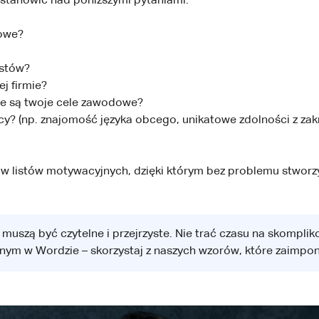
zastanowić nad poniższymi pytaniami:
dowe?
istów?
j firmie?
ie są twoje cele zawodowe?
 (np. znajomość języka obcego, unikatowe zdolności z zak
ów listów motywacyjnych, dzięki którym bez problemu stworzy
muszą być czytelne i przejrzyste. Nie trać czasu na skompliko
ym w Wordzie – skorzystaj z naszych wzorów, które zaimpo