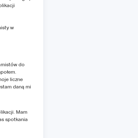
likacji
isty w
amistów do
społem.
oje liczne
ystam daną mi
likacji. Mam
as spotkania