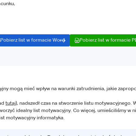
acunku,
Pobierz list w formacie Word
Pobierz list w formacie 
cyjny mogą mieć wpływ na warunki zatrudnienia, jakie zaprop
ład
tutaj
), nadszedł czas na stworzenie listu motywacyjnego. 
worzyć idealny list motywacyjny. Co więcej, umieściliśmy w n
ist motywacyjny informatyka.