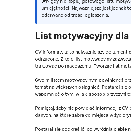
📌Nigdy nie kopiuj gotowego listu moty
umiejętności. Najważniejsze jest jednak
oderwane od treści ogłoszenia.
List motywacyjny dla
CV informatyka to najważniejszy dokument p
odrzucone. Z kolei list motywacyjny zazwyc
traktować po macoszemu. Tworząc list moty
Swoim listem motywacyjnym powinieneś prze
temat największych osiągnięć. Postaraj się 
wspomnieć o tym, w jaki sposób przyczyniłeś
Pamiętaj, żeby nie powielać informacji z CV 
danych, na które zabrakło miejsca w życior
Postaraj się podkreślić, co wyróżnia ciebie