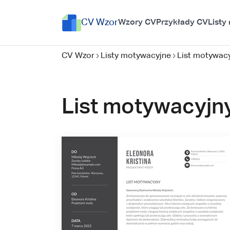
CV Wzor
Wzory CV
Przykłady CV
Listy
CV Wzor
Listy motywacyjne
List motywac
List motywacyjn