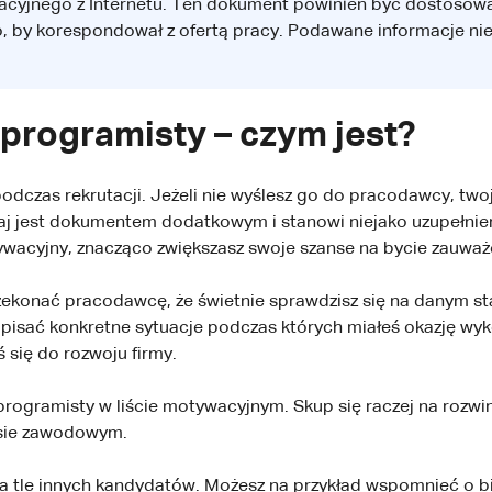
wacyjnego z Internetu. Ten dokument powinien być dostosow
 to, by korespondował z ofertą pracy. Podawane informacje 
 programisty – czym jest?
odczas rekrutacji. Jeżeli nie wyślesz go do pracodawcy, tw
zaj jest dokumentem dodatkowym i stanowi niejako uzupełnie
wacyjny, znacząco zwiększasz swoje szanse na bycie zauważ
konać pracodawcę, że świetnie sprawdzisz się na danym st
opisać konkretne sytuacje podczas których miałeś okazję wyk
 się do rozwoju firmy.
programisty w liście motywacyjnym. Skup się raczej na rozwin
ysie zawodowym.
 na tle innych kandydatów. Możesz na przykład wspomnieć o bi