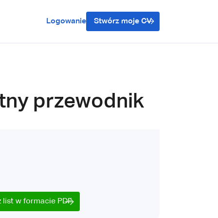
Logowanie
Stwórz moje CV
etny przewodnik
 list w formacie PDF