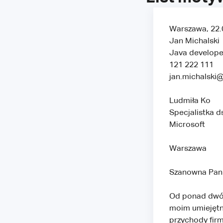
Warszawa, 22.
Jan Michalski
Java develope
121 222 111
jan.michalski
Ludmiła Ko
Specjalistka ds
Microsoft
Warszawa
Szanowna Pani
Od ponad dwóch
moim umiejętn
przychody fir