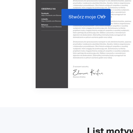
Stwórz moje CV
List moty