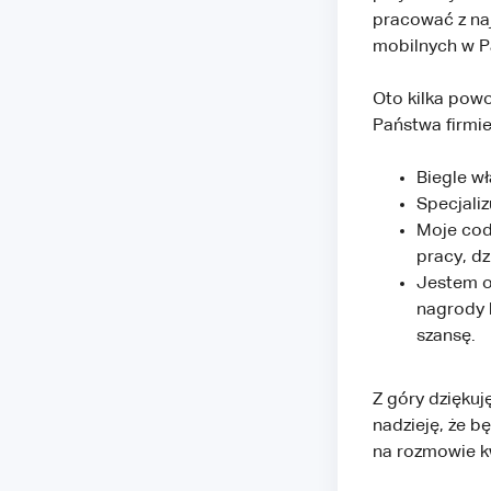
pracować z naj
mobilnych w P
Oto kilka pow
Państwa firmie
Biegle w
Specjaliz
Moje cod
pracy, d
Jestem o
nagrody 
szansę.
Z góry dziękuj
nadzieję, że 
na rozmowie kw