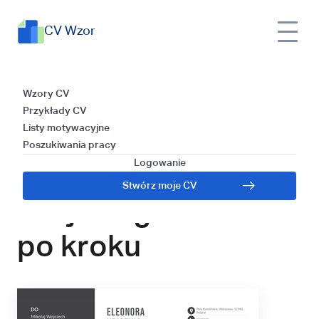
CV Wzor
CV
Listy
List motywacyjny pracownika
Wzor
Wzory CV
motywacyjne
socjalnego – krok po kroku
Przykłady CV
Listy motywacyjne
List motywacyjny
Poszukiwania pracy
Logowanie
pracownika
Stwórz moje CV
socjalnego – krok
po kroku