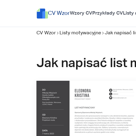
CV Wzor
Wzory CV
Przykłady CV
Listy
CV Wzor
Listy motywacyjne
Jak napisać 
Jak napisać lis