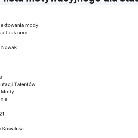
jektowania mody
utlook.com
a Nowak
a
utacji Talentów
 Mody
ania
21
 Kowalska,