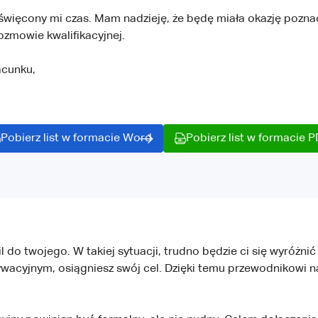
święcony mi czas. Mam nadzieję, że będę miała okazję pozna
ozmowie kwalifikacyjnej.
acunku,
Pobierz list w formacie Word
Pobierz list w formacie 
 twojego. W takiej sytuacji, trudno będzie ci się wyróżnić n
acyjnym, osiągniesz swój cel. Dzięki temu przewodnikowi nau