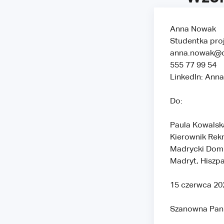
Anna Nowak
Studentka pro
anna.nowak@o
555 77 99 54
LinkedIn: Ann
Do:
Paula Kowalsk
Kierownik Rekr
Madrycki Dom
Madryt, Hiszp
15 czerwca 20
Szanowna Pani