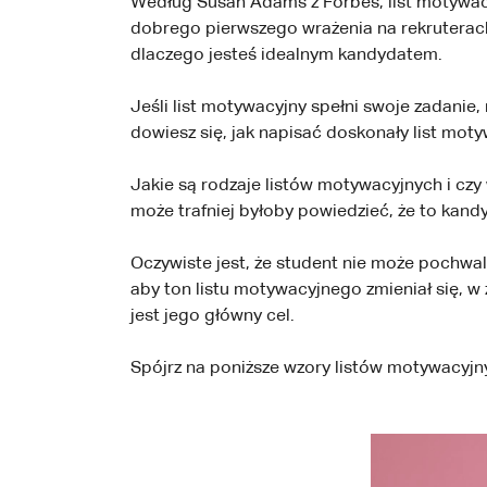
Według Susan Adams z Forbes, list motywacy
dobrego pierwszego wrażenia na rekruterac
dlaczego jesteś idealnym kandydatem.
Jeśli list motywacyjny spełni swoje zadanie,
dowiesz się, jak napisać doskonały list moty
Jakie są rodzaje listów motywacyjnych i czy
może trafniej byłoby powiedzieć, że to kan
Oczywiste jest, że student nie może pochwal
aby ton listu motywacyjnego zmieniał się, w 
jest jego główny cel.
Spójrz na poniższe wzory listów motywacyj