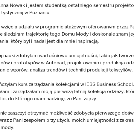
nna Nowak i jestem studentką ostatniego semestru projekt
tystycznej w Poznaniu.
wzięcia udziału w programie stażowym oferowanym przez Pan
 śledziłam trajektorię tego Domu Mody i doskonale znam jeg
nia, który był i nadal jest dla mnie inspiracją.
j nauki zdobyłam wartościowe umiejętności, takie jak tworze
iców i prototypów w Autocad, projektowanie i produkcja odz
anie wzorów, analiza trendów i techniki produkcji tekstyliów.
czyłam kurs zarządzania kolekcjami w IEBS Business School,
yłam i zarządzałam moją pierwszą letnią kolekcją odzieży, kt
io, do którego mam nadzieję, że Pani zajrzy.
mnie zaszczyt otrzymać możliwość zdobycia pierwszego dośw
az z Pani zespołem przy użyciu moich umiejętności z zakres
 mody.