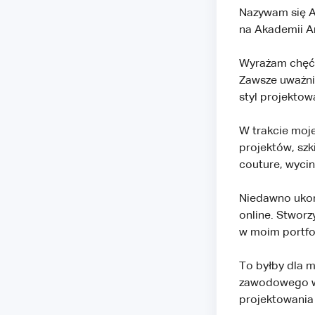
Nazywam się A
na Akademii Ar
Wyrażam chęć 
Zawsze uważnie
styl projektowa
W trakcie moje
projektów, szk
couture, wycin
Niedawno ukoń
online. Stworz
w moim portfol
To byłby dla 
zawodowego wr
projektowania