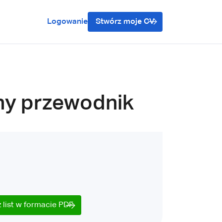
Logowanie
Stwórz moje CV
ny przewodnik
 list w formacie PDF