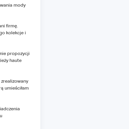
owania mody
i firmę.
o kolekcje i
nie propozycji
ieży haute
 zrealizowany
órą umieściłam
iadczenia
u