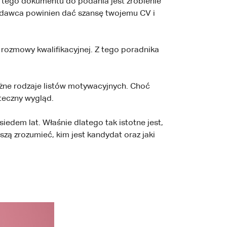
 tego dokumentu do podania jest zrobienie
odawca powinien dać szansę twojemu CV i
s rozmowy kwalifikacyjnej. Z tego poradnika
óżne rodzaje listów motywacyjnych. Choć
teczny wygląd.
iedem lat. Właśnie dlatego tak istotne jest,
szą zrozumieć, kim jest kandydat oraz jaki