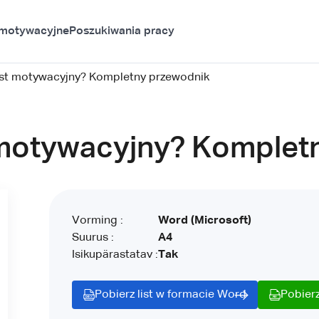
 motywacyjne
Poszukiwania pracy
list motywacyjny? Kompletny przewodnik
t motywacyjny? Komplet
Vorming :
Word (Microsoft)
Suurus :
A4
Isikupärastatav :
Tak
Pobierz list w formacie Word
Pobierz