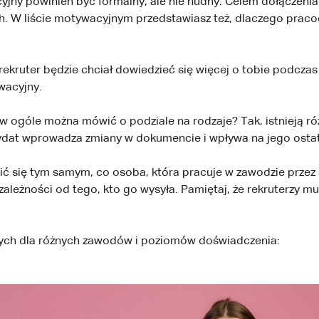
jny powinien być formalny, ale nie nudny. Celem dołączenia
h. W liście motywacyjnym przedstawiasz też, dlaczego prac
 rekruter będzie chciał dowiedzieć się więcej o tobie podcza
wacyjny.
 w ogóle można mówić o podziale na rodzaje? Tak, istnieją r
dydat wprowadza zmiany w dokumencie i wpływa na jego osta
ić się tym samym, co osoba, która pracuje w zawodzie przez s
zależności od tego, kto go wysyła. Pamiętaj, że rekruterzy mu
nych dla różnych zawodów i poziomów doświadczenia: