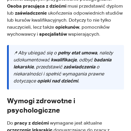
Osoba pracująca z dziećmi
musi przedstawić dyplom
lub
zaświadczenie
ukończenia odpowiednich studiów
lub kursów kwalifikacyjnych. Dotyczy to nie tylko
nauczycieli, lecz także
opiekunów
, pomocników
wychowawcy i
specjalistów
wspierających.
📌
Aby ubiegać się o
pełny etat umowa
, należy
udokumentować
kwalifikacje
, odbyć
badania
lekarskie
, przedstawić
zaświadczenia
o
niekaralności i spełnić wymagania prawne
dotyczące
opieki nad dziećmi
.
Wymogi zdrowotne i
psychologiczne
Do
pracy z dziećmi
wymagane jest aktualne
orzeczenie lekarskie
dopuszczające do pracy z