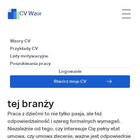
CV Wzor
Praca z dziećmi – zobacz, jak
CV
Poszukiwania
Wzory CV
znaleźć satysfakcjonującą pracę
Wzor
pracy
Przykłady CV
w tej branży
Listy motywacyjne
Poszukiwania pracy
Praca z dziećmi – zobacz,
Logowanie
jak znaleźć
Stwórz moje CV
satysfakcjonującą pracę w
tej branży
Praca z dziećmi to nie tylko pasja, ale też
odpowiedzialność i szereg formalnych wymagań.
Niezależnie od tego, czy interesuje Cię pełny etat
umowa, czy umowa zlecenie, ważne jest odpowiednie