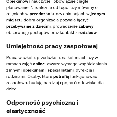
Opiekunów
i nauczycieli obowiązuje ciągłe
planowanie. Niezależnie od tego, czy mówimy o
zajęciach w
przedszkolu
, czy animacjach w
jednym
miejscu
, dobra organizacja pozwala łączyć
przebywanie z dziećmi
, prowadzenie
zabawy
,
obserwację postępów oraz kontakt z
rodziców
.
Umiejętność pracy zespołowej
Praca w szkole, przedszkolu, na koloniach czy w
ramach zajęć
online
, zawsze wymaga współdziałania –
z innymi
opiekunami
,
specjalistami
, dyrekcją i
rodzinami. Osoby, które
potrafią
funkcjonować
zespołowo, budują bardziej spójne środowisko dla
dzieci.
Odporność psychiczna i
elastyczność