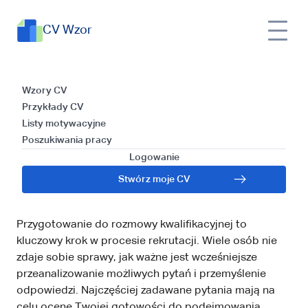
CV Wzor
25 najczęstszych pytań na
CV
Poszukiwania
Wzory CV
rozmowie kwalifikacyjnej:
Wzor
pracy
Przykłady CV
praktyczny poradnik
Listy motywacyjne
Poszukiwania pracy
25 najczęstszych pytań na
Logowanie
rozmowie kwalifikacyjnej:
Stwórz moje CV
praktyczny poradnik
Przygotowanie do rozmowy kwalifikacyjnej to
kluczowy krok w procesie rekrutacji. Wiele osób nie
zdaje sobie sprawy, jak ważne jest wcześniejsze
przeanalizowanie możliwych pytań i przemyślenie
odpowiedzi. Najczęściej zadawane pytania mają na
celu ocenę Twojej gotowości do podejmowania